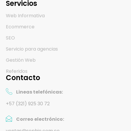
Servicios
Web Informativa
Ecommerce
SEO
Servicio para agencias
Gestión Web
Referidos
Contacto
Lineas telefónicas:
+57 (321) 925 30 72
Correo electrónico:
ventas@sophie.com.co