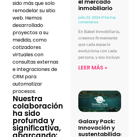
el mercado
sido más que solo
inmobiliario
remodelar su sitio
web. Hemos
julio 22, 2024
No hay
comentarios
desarrollado
En Babel Inmobiliaria,
proyectos a su
creemos firmemente
medida, como
que cada espacio
cotizadores
evoluciona con cada
virtuales con
persona, y eso incluye
consultas externas
LEER MÁS »
e integraciones de
CRM para
automatizar
procesos.
Nuestra
colaboración
ha sido
profunda y
Galaxy Pack:
significativa,
Innovación y
abarcando:
sustentabilidad