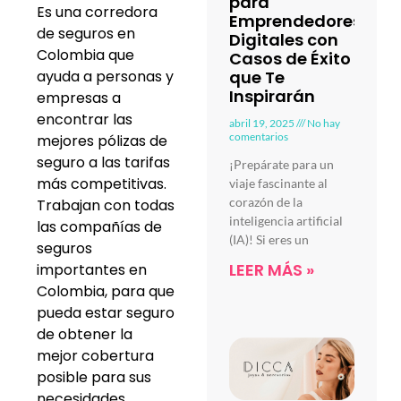
para
Es una corredora
Emprendedores
de seguros en
Digitales con
Colombia que
Casos de Éxito
que Te
ayuda a personas y
Inspirarán
empresas a
encontrar las
abril 19, 2025
No hay
comentarios
mejores pólizas de
seguro a las tarifas
¡Prepárate para un
más competitivas.
viaje fascinante al
corazón de la
Trabajan con todas
inteligencia artificial
las compañías de
(IA)! Si eres un
seguros
LEER MÁS »
importantes en
Colombia, para que
pueda estar seguro
de obtener la
mejor cobertura
posible para sus
necesidades.