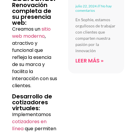
Renovación
julio 22, 2024
No hay
completa de
comentarios
su presencia
En Sophie, estamos
web:
orgullosos de trabajar
Creamos un
sitio
con clientes que
web moderno
,
comparten nuestra
atractivo y
pasión por la
funcional que
innovación
refleja la esencia
LEER MÁS »
de su marca y
facilita la
interacción con sus
clientes.
Desarrollo de
cotizadores
virtuales:
Implementamos
cotizadores en
línea
que permiten