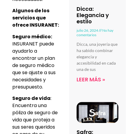
Dicca:
Algunos de los
Elegancia y
servicios que
estilo
ofrece INSURANET:
julio 26, 2024
No hay
comentarios
Seguro médico:
INSURANET puede
Dicca, una joyería que
ayudarlo a
ha sabido combinar
elegancia y
encontrar un plan
accesibilidad en cada
de seguro médico
una de sus
que se ajuste a sus
LEER MÁS »
necesidades y
presupuesto.
Seguro de vida
:
Encuentra una
póliza de seguro de
vida que proteja a
sus seres queridos
Safra: