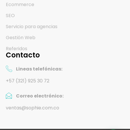
Ecommerce
SEO
Servicio para agencias
Gestión Web
Referidos
Contacto
Lineas telefónicas:
+57 (321) 925 30 72
Correo electrónico:
ventas@sophie.com.co