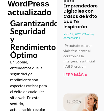
para
WordPress
Emprendedores
Digitales con
actualizado
Casos de Éxito
que Te
Garantizando
Inspirarán
Seguridad
abril 19, 2025
No hay
y
comentarios
Rendimiento
¡Prepárate para un
viaje fascinante al
Óptimo
corazón de la
inteligencia artificial
En Sophie,
(IA)! Si eres un
entendemos que la
seguridad y el
LEER MÁS »
rendimiento son
aspectos críticos para
el éxito de cualquier
sitio web. En este
sentido, la
actualización regular