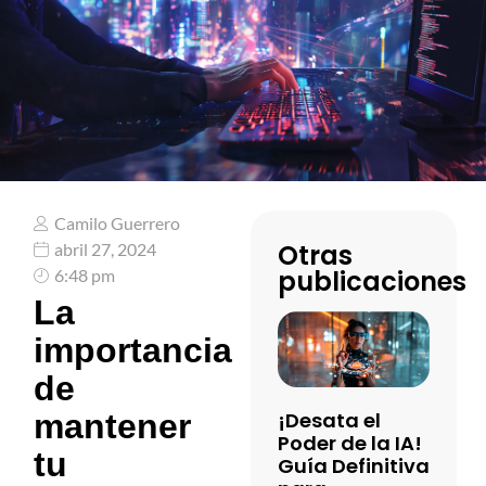
Camilo Guerrero
Otras
abril 27, 2024
publicaciones
6:48 pm
La
importancia
de
¡Desata el
mantener
Poder de la IA!
tu
Guía Definitiva