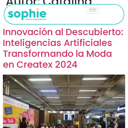
Autor:
Catalina
Pineda
Innovación al Descubierto:
Inteligencias Artificiales
Transformando la Moda
en Createx 2024