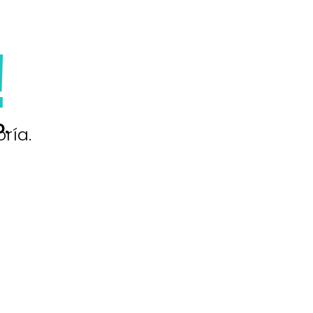
!
o.
ría.